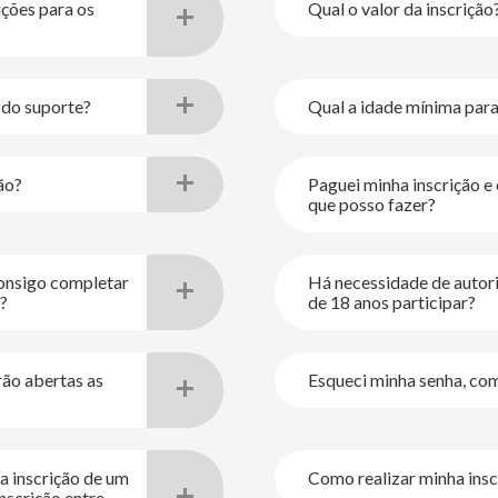
ições para os
Qual o valor da inscrição
 do suporte?
Qual a idade mínima para 
ão?
Paguei minha inscrição e 
que posso fazer?
consigo completar
Há necessidade de autor
r?
de 18 anos participar?
rão abertas as
Esqueci minha senha, co
511935851190
da inscrição de um
Como realizar minha insc
nscrição entre