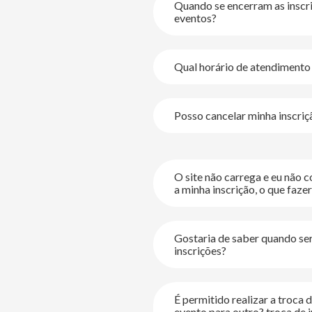
Quando se encerram as inscr
eventos?
Qual horário de atendimento
Posso cancelar minha inscriç
O site não carrega e eu não 
a minha inscrição, o que faze
Gostaria de saber quando se
https://wa.me/+5
inscrições?
É permitido realizar a troca 
evento para outro? troca de i