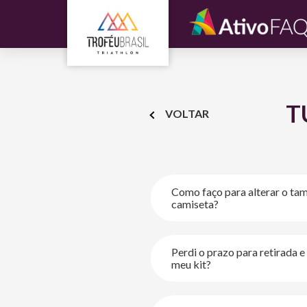
T
VOLTAR
Como faço para alterar o ta
camiseta?
Perdi o prazo para retirada e 
https://wa.me/+5
meu kit?