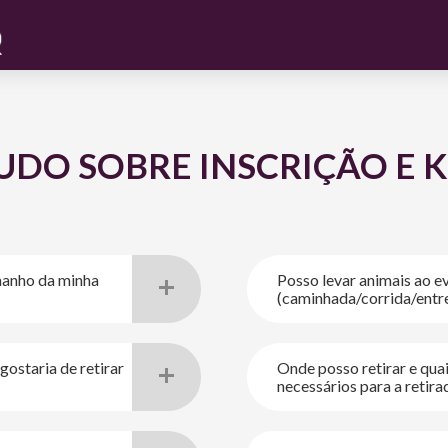
UDO SOBRE INSCRIÇÃO E K
manho da minha
Posso levar animais ao e
(caminhada/corrida/entre
gostaria de retirar
Onde posso retirar e qua
511935851190
necessários para a retira