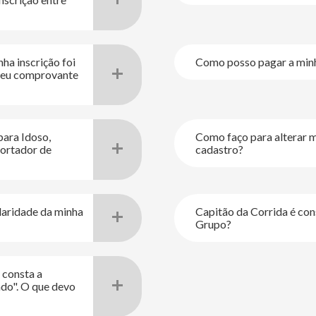
ha inscrição foi
Como posso pagar a minh
meu comprovante
ara Idoso,
Como faço para alterar 
Portador de
cadastro?
ularidade da minha
Capitão da Corrida é con
Grupo?
, consta a
ado". O que devo