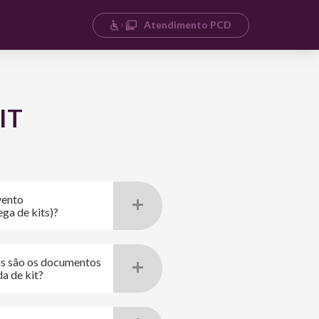
Atendimento PCD
IT
vento
ga de kits)?
is são os documentos
da de kit?